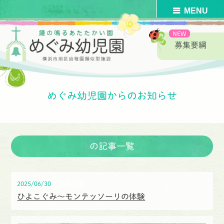
募集要綱
HOME
>
めぐみ幼児園からのお知らせ
>
2025年
>
6月
>
めぐみ幼児園からのお知らせ
の記事一覧
2025/06/30
めぐみ日記
ひよこぐみ〜モンテッソーリの体験