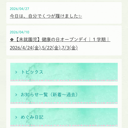
2026/04/27
めぐみ日記
今日は、自分でくつが履けました✨
2026/04/10
未就園児プログラム
🍀【未就園児】健康の日オープンデイ｜１学期｜
2026/4/24(金),5/22(金),7/3(金)
トピックス
お知らせ一覧（新着〜過去）
めぐみ日記