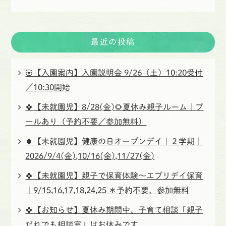
最近の投稿
🌸【入園案内】入園説明会 9/26（土）10:20受付
／10:30開始
🍀【未就園児】8/28(金)🌻夏休み親子ルーム｜プ
ールあり（予約不要／参加無料）
🍀【未就園児】健康の日オープンデイ｜２学期｜
2026/9/4(金),10/16(金),11/27(金)
🍀【未就園児】親子で保育体験〜エブリデイ保育
｜9/15,16,17,18,24,25 ＊予約不要、参加無料
🍀【お知らせ】夏休み期間中、子育て相談「親子
だれでも相談室」はお休みです