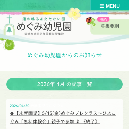
募集要綱
HOME
>
めぐみ幼児園からのお知らせ
>
2026年
>
めぐみ幼児園からのお知らせ
2026年
4月
の記事一覧
2026/04/30
未就園児プログラム
🍀【未就園児】5/15(金)めぐみプレクラス〜ひよこ
ぐみ「無料体験会」親子で参加 ♪ 《終了》