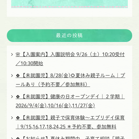
最近の投稿
🌸【入園案内】入園説明会 9/26（土）10:20受付
／10:30開始
🍀【未就園児】8/28(金)🌻夏休み親子ルーム｜プ
ールあり（予約不要／参加無料）
🍀【未就園児】健康の日オープンデイ｜２学期｜
2026/9/4(金),10/16(金),11/27(金)
🍀【未就園児】親子で保育体験〜エブリデイ保育
｜9/15,16,17,18,24,25 ＊予約不要、参加無料
🍀【お知らせ】夏休み期間中、子育て相談「親子