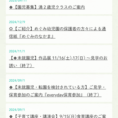
2025/09/11
お知らせ
🍀【園児募集】満２歳児クラスのご案内
2024/12/9
お知らせ
🌻【ご紹介】めぐみ幼児園の保護者の方々による通
信紙『めぐみのなかま』
2024/11/1
お知らせ
【🍀未就園児】作品展 11/16(土),17(日) 〜見学のお
誘い（終了）
2024/09/1
お知らせ
🍀【未就園児・転園を検討されている方】ご見学・
保育参加のご案内『everyday保育参加』（終了）
2024/09/1
お知らせ
🍀【子育て講座・講演会】9/15(日)食育講座のご案