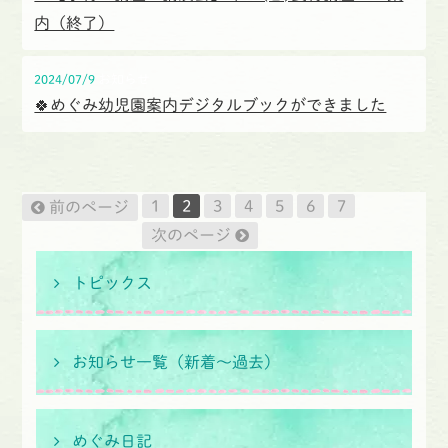
内（終了）
2024/07/9
お知らせ
🍀めぐみ幼児園案内デジタルブックができました
1
2
3
4
5
6
7
前のページ
次のページ
47
トピックス
件
中
8
-
14
お知らせ一覧（新着〜過去）
件
めぐみ日記